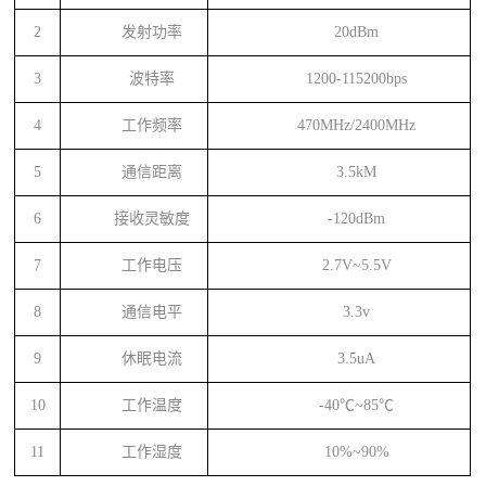
2
发射功率
20dBm
3
波特率
1200-115200bps
4
工作频率
470MHz/2400MHz
5
通信距离
3.5kM
6
接收灵敏度
-120dBm
7
工作电压
2.7V~5.5V
8
通信电平
3.3v
9
休眠电流
3.5uA
10
工作温度
-40
℃~85℃
11
工作湿度
10%~90%