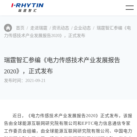
首页
走进瑞霆
资讯动态
企业动态
瑞霆智汇参编《电
力传感技术产业发展报告2020》，正式发布
瑞霆智汇参编《电力传感技术产业发展报告
2020》，正式发布
发布时间：2021-09-21
近日，《电力传感技术产业发展报告2020》正式发布，该报
告由全球能源互联网研究院有限公司和EPTC电力信息通信专家
工作委员会组编，由全球能源互联网研究院有限公司、中国电力