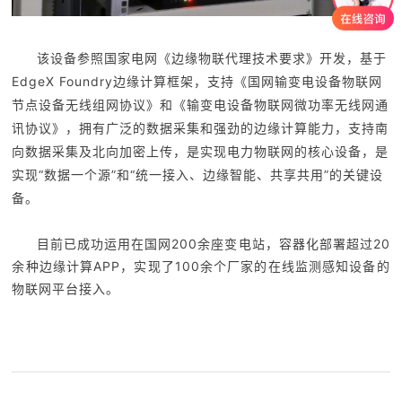
该设备参照国家电网《边缘物联代理技术要求》开发，基于
EdgeX Foundry边缘计算框架，支持《国网输变电设备物联网
节点设备无线组网协议》和《输变电设备物联网微功率无线网通
讯协议》，拥有广泛的数据采集和强劲的边缘计算能力，支持南
向数据采集及北向加密上传，是实现电力物联网的核心设备，是
实现“数据一个源”和“统一接入、边缘智能、共享共用”的关键设
备。
目前已成功运用在国网200余座变电站，容器化部署超过20
余种边缘计算APP，实现了100余个厂家的在线监测感知设备的
物联网平台接入。