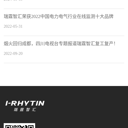
瑞霆智汇荣获2022中国电力电气行业在线监测十大品牌
2022-05-31
烟火回归成都，四川电视台专题报道瑞霆智汇复工复产！
2022-09-20