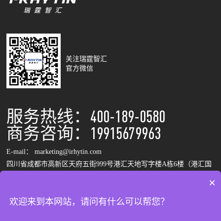
关注瑞霆智汇
官方微信
服务热线：400-189-0580
商务咨询：19915679963
E-mail： marketing@irhytin.com
四川省成都市高新区天府五街999号港汇天地写字楼A栋6楼（港汇国
际中心）
×
欢迎来到本网站，请问有什么可以帮您？
Copyright©2024 四川瑞霆智汇科技有限公司 版权所有
蜀ICP备
2021025779号